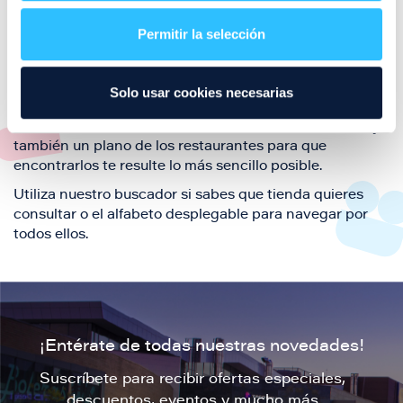
restaurantes de la ciudad de Zaragoza y disfruta
Permitir la selección
también de nuestra oferta de ocio y shopping durante
tu visita.
El este directorio de restaurantes de Puerto Venecia
Solo usar cookies necesarias
podrás encontrar toda la información necesaria de
cada una de nuestras marcas. Sus datos de contacto y
también un plano de los restaurantes para que
encontrarlos te resulte lo más sencillo posible.
Utiliza nuestro buscador si sabes que tienda quieres
consultar o el alfabeto desplegable para navegar por
todos ellos.
¡Entérate de todas nuestras novedades!
Suscríbete para recibir ofertas especiales,
descuentos, eventos y mucho más