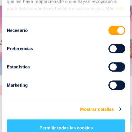
que les haya proporcionado o que hayan recopilado a
I
partir del uso que haya hecho de sus servicios. Más
info
I
m
m
a
Selección
a
Necesario
de
g
g
consentimiento
e
e
Preferencias
n
n
Estadística
Marketing
RESTAURANTES
Mostrar detalles
de
Puerto Venecia
Permitir todas las cookies