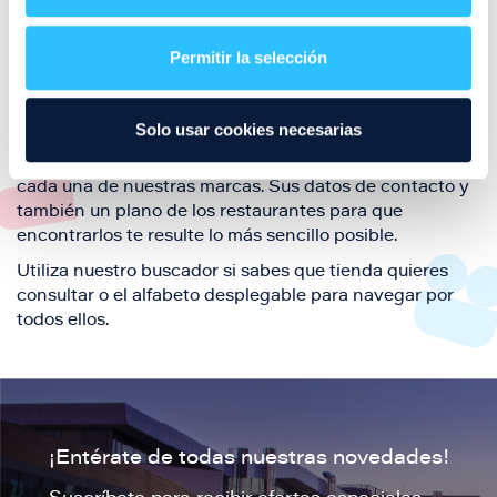
Aquí podrás encontrar el listado de todas los
restaurantes de Puerto Venecia. Descubre las mejores
restaurantes de la ciudad de Zaragoza y disfruta
Permitir la selección
también de nuestra oferta de ocio y shopping durante
tu visita.
Solo usar cookies necesarias
El este directorio de restaurantes de Puerto Venecia
podrás encontrar toda la información necesaria de
cada una de nuestras marcas. Sus datos de contacto y
también un plano de los restaurantes para que
encontrarlos te resulte lo más sencillo posible.
Utiliza nuestro buscador si sabes que tienda quieres
consultar o el alfabeto desplegable para navegar por
todos ellos.
¡Entérate de todas nuestras novedades!