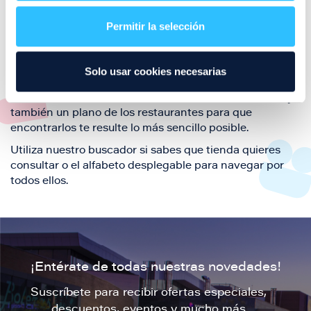
restaurantes de la ciudad de Zaragoza y disfruta
Permitir la selección
también de nuestra oferta de ocio y shopping durante
tu visita.
El este directorio de restaurantes de Puerto Venecia
Solo usar cookies necesarias
podrás encontrar toda la información necesaria de
cada una de nuestras marcas. Sus datos de contacto y
también un plano de los restaurantes para que
encontrarlos te resulte lo más sencillo posible.
Utiliza nuestro buscador si sabes que tienda quieres
consultar o el alfabeto desplegable para navegar por
todos ellos.
¡Entérate de todas nuestras novedades!
Suscríbete para recibir ofertas especiales,
descuentos, eventos y mucho más