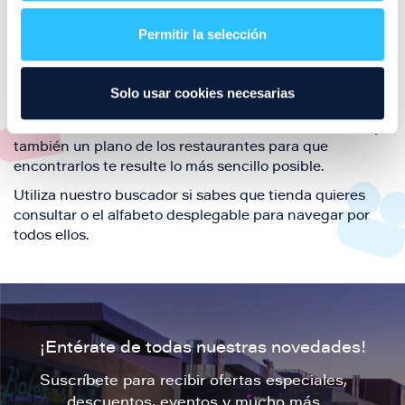
restaurantes de la ciudad de Zaragoza y disfruta
Permitir la selección
también de nuestra oferta de ocio y shopping durante
tu visita.
El este directorio de restaurantes de Puerto Venecia
Solo usar cookies necesarias
podrás encontrar toda la información necesaria de
cada una de nuestras marcas. Sus datos de contacto y
también un plano de los restaurantes para que
encontrarlos te resulte lo más sencillo posible.
Utiliza nuestro buscador si sabes que tienda quieres
consultar o el alfabeto desplegable para navegar por
todos ellos.
¡Entérate de todas nuestras novedades!
Suscríbete para recibir ofertas especiales,
descuentos, eventos y mucho más