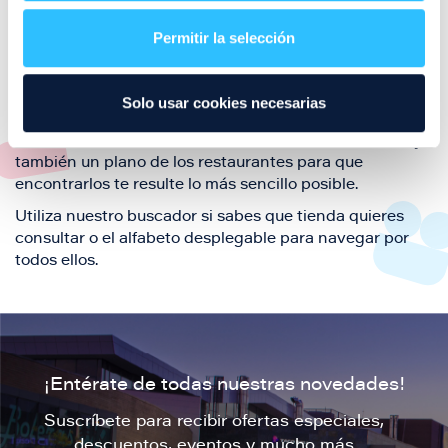
restaurantes de la ciudad de Zaragoza y disfruta
Permitir la selección
también de nuestra oferta de ocio y shopping durante
tu visita.
El este directorio de restaurantes de Puerto Venecia
Solo usar cookies necesarias
podrás encontrar toda la información necesaria de
cada una de nuestras marcas. Sus datos de contacto y
también un plano de los restaurantes para que
encontrarlos te resulte lo más sencillo posible.
Utiliza nuestro buscador si sabes que tienda quieres
consultar o el alfabeto desplegable para navegar por
todos ellos.
¡Entérate de todas nuestras novedades!
Suscríbete para recibir ofertas especiales,
descuentos, eventos y mucho más