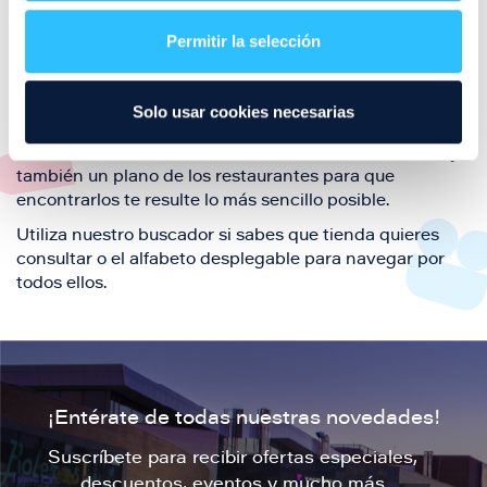
restaurantes de la ciudad de Zaragoza y disfruta
Permitir la selección
también de nuestra oferta de ocio y shopping durante
tu visita.
El este directorio de restaurantes de Puerto Venecia
Solo usar cookies necesarias
podrás encontrar toda la información necesaria de
cada una de nuestras marcas. Sus datos de contacto y
también un plano de los restaurantes para que
encontrarlos te resulte lo más sencillo posible.
Utiliza nuestro buscador si sabes que tienda quieres
consultar o el alfabeto desplegable para navegar por
todos ellos.
¡Entérate de todas nuestras novedades!
Suscríbete para recibir ofertas especiales,
descuentos, eventos y mucho más