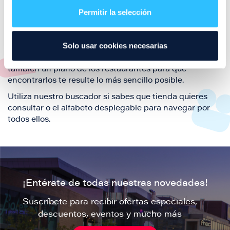
también de nuestra oferta de ocio y shopping durante
Permitir la selección
tu visita.
El este directorio de restaurantes de Puerto Venecia
Solo usar cookies necesarias
podrás encontrar toda la información necesaria de
cada una de nuestras marcas. Sus datos de contacto y
también un plano de los restaurantes para que
encontrarlos te resulte lo más sencillo posible.
Utiliza nuestro buscador si sabes que tienda quieres
consultar o el alfabeto desplegable para navegar por
todos ellos.
¡Entérate de todas nuestras novedades!
Suscríbete para recibir ofertas especiales,
descuentos, eventos y mucho más