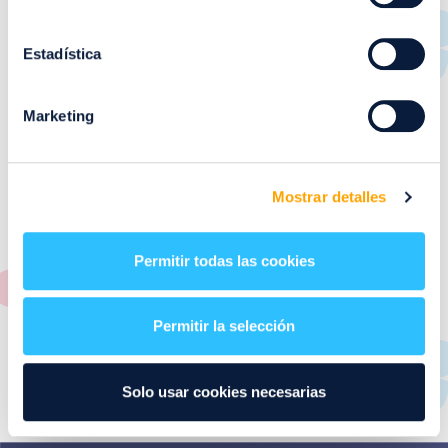
RESTAURANTES
de
Puerto Venecia
Estadística
Aquí podrás encontrar el listado de todas los
Marketing
restaurantes de Puerto Venecia. Descubre las mejores
restaurantes de la ciudad de Zaragoza y disfruta
también de nuestra oferta de ocio y shopping durante
tu visita.
Mostrar detalles
El este directorio de restaurantes de Puerto Venecia
podrás encontrar toda la información necesaria de
Permitir todas las cookies
cada una de nuestras marcas. Sus datos de contacto y
también un plano de los restaurantes para que
encontrarlos te resulte lo más sencillo posible.
Permitir la selección
Utiliza nuestro buscador si sabes que tienda quieres
consultar o el alfabeto desplegable para navegar por
Solo usar cookies necesarias
todos ellos.