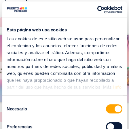
EVENTOS!
Ver todos >
Esta página web usa cookies
I
I
Las cookies de este sitio web se usan para personalizar
m
el contenido y los anuncios, ofrecer funciones de redes
m
a
sociales y analizar el tráfico. Además, compartimos
a
información sobre el uso que haga del sitio web con
g
g
nuestros partners de redes sociales, publicidad y análisis
e
e
web, quienes pueden combinarla con otra información
n
n
que les haya proporcionado o que hayan recopilado a
partir del uso que haya hecho de sus servicios. Más
info
Selección
Necesario
de
consentimiento
Preferencias