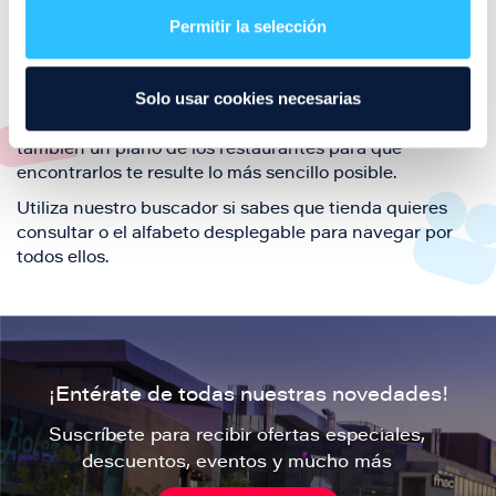
también de nuestra oferta de ocio y shopping durante
Permitir la selección
tu visita.
El este directorio de restaurantes de Puerto Venecia
Solo usar cookies necesarias
podrás encontrar toda la información necesaria de
cada una de nuestras marcas. Sus datos de contacto y
también un plano de los restaurantes para que
encontrarlos te resulte lo más sencillo posible.
Utiliza nuestro buscador si sabes que tienda quieres
consultar o el alfabeto desplegable para navegar por
todos ellos.
¡Entérate de todas nuestras novedades!
Suscríbete para recibir ofertas especiales,
descuentos, eventos y mucho más