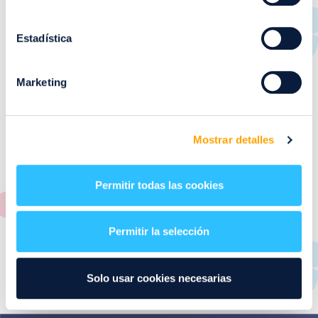
RESTAURANTES
de
Puerto Venecia
Estadística
Aquí podrás encontrar el listado de todas los
Marketing
restaurantes de Puerto Venecia. Descubre las mejores
restaurantes de la ciudad de Zaragoza y disfruta
también de nuestra oferta de ocio y shopping durante
tu visita.
Mostrar detalles
El este directorio de restaurantes de Puerto Venecia
podrás encontrar toda la información necesaria de
Permitir todas las cookies
cada una de nuestras marcas. Sus datos de contacto y
también un plano de los restaurantes para que
encontrarlos te resulte lo más sencillo posible.
Permitir la selección
Utiliza nuestro buscador si sabes que tienda quieres
consultar o el alfabeto desplegable para navegar por
Solo usar cookies necesarias
todos ellos.