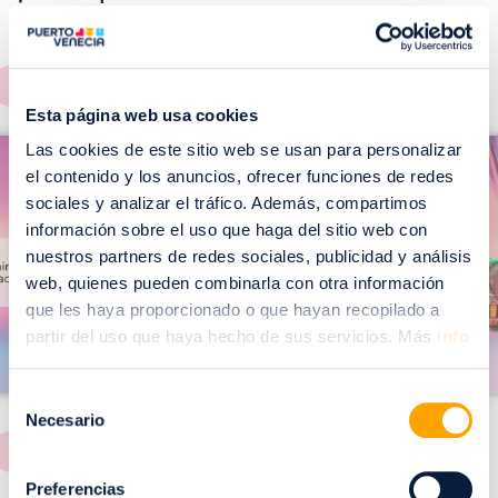
EVENTOS!
Ver todos >
Esta página web usa cookies
I
I
Las cookies de este sitio web se usan para personalizar
m
el contenido y los anuncios, ofrecer funciones de redes
m
a
sociales y analizar el tráfico. Además, compartimos
a
información sobre el uso que haga del sitio web con
g
g
nuestros partners de redes sociales, publicidad y análisis
e
e
web, quienes pueden combinarla con otra información
n
n
que les haya proporcionado o que hayan recopilado a
partir del uso que haya hecho de sus servicios. Más
info
Selección
Necesario
de
consentimiento
Preferencias