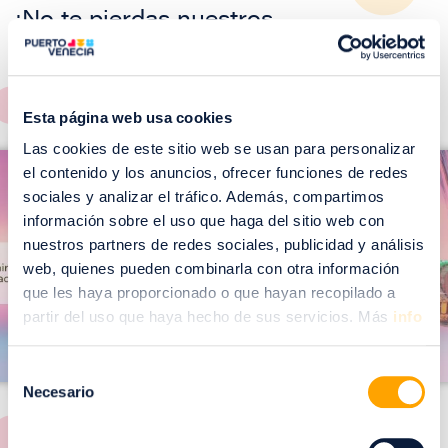
¡No te pierdas nuestros
EVENTOS!
Ver todos >
Esta página web usa cookies
I
Las cookies de este sitio web se usan para personalizar
I
m
el contenido y los anuncios, ofrecer funciones de redes
m
sociales y analizar el tráfico. Además, compartimos
a
a
información sobre el uso que haga del sitio web con
g
g
nuestros partners de redes sociales, publicidad y análisis
web, quienes pueden combinarla con otra información
e
e
que les haya proporcionado o que hayan recopilado a
n
n
partir del uso que haya hecho de sus servicios. Más
info
Selección
Necesario
de
consentimiento