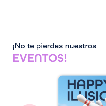
¡No te pierdas nuestros
EVENTOS!
I
m
a
g