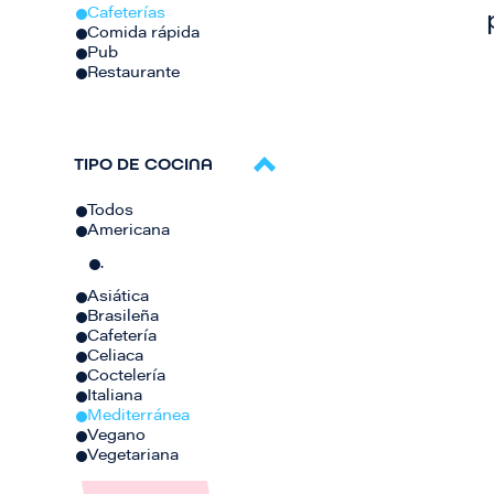
Cafeterías
Comida rápida
Pub
Restaurante
TIPO DE COCINA
Todos
Americana
.
Asiática
Brasileña
Cafetería
Celiaca
Coctelería
Italiana
Mediterránea
Vegano
Vegetariana