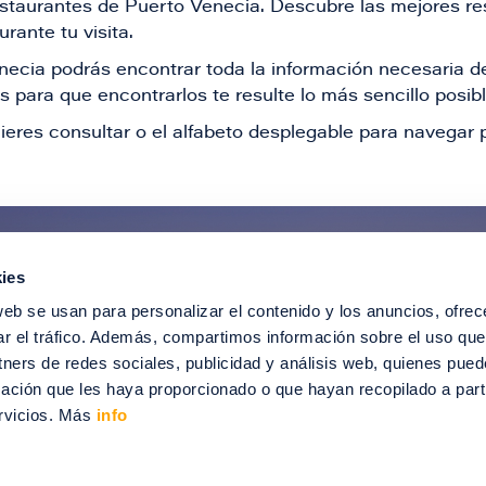
restaurantes de Puerto Venecia. Descubre las mejores re
rante tu visita.
Venecia podrás encontrar toda la información necesaria
 para que encontrarlos te resulte lo más sencillo posib
ieres consultar o el alfabeto desplegable para navegar p
ies
ntérate de todas nuestras novedad
web se usan para personalizar el contenido y los anuncios, ofrec
recibir ofertas especiales, descuentos, ev
ar el tráfico. Además, compartimos información sobre el uso que
tners de redes sociales, publicidad y análisis web, quienes pue
SUSCRÍBETE
ación que les haya proporcionado o que hayan recopilado a parti
rvicios. Más
info