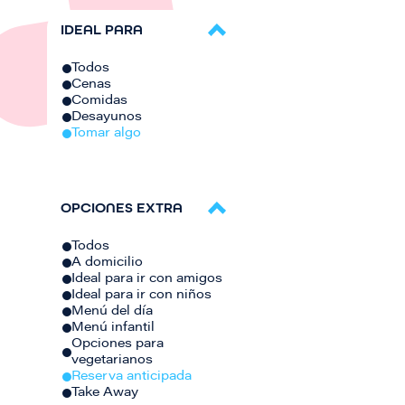
IDEAL PARA
Todos
Cenas
Comidas
Desayunos
Tomar algo
OPCIONES EXTRA
Todos
A domicilio
Ideal para ir con amigos
Ideal para ir con niños
Menú del día
Menú infantil
Opciones para
vegetarianos
Reserva anticipada
Take Away