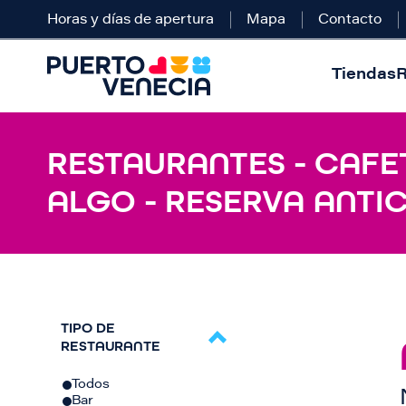
Horas y días de apertura
Mapa
Contacto
Tiendas
R
RESTAURANTES - CAFE
ALGO - RESERVA ANTI
TIPO DE
RESTAURANTE
Todos
Bar