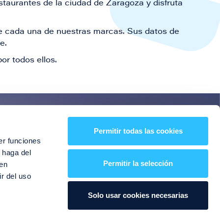
staurantes de la ciudad de Zaragoza y disfruta
 de cada una de nuestras marcas. Sus datos de
le.
or todos ellos.
es!
Permitir todas las cookies
er funciones
entos y mucho más
 haga del
Permitir la selección
den
r del uso
Solo usar cookies necesarias