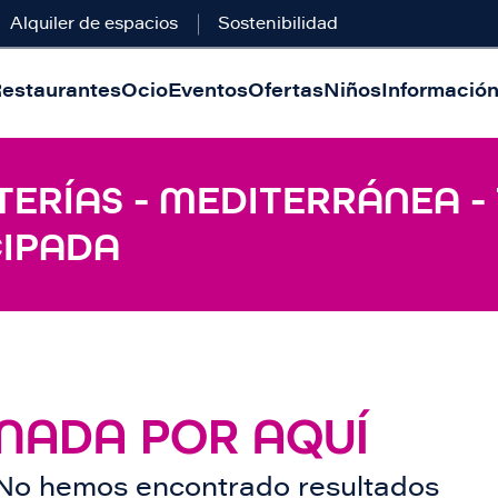
Alquiler de espacios
Sostenibilidad
estaurantes
Ocio
Eventos
Ofertas
Niños
Información 
TERÍAS - MEDITERRÁNEA 
CIPADA
NADA POR AQUÍ
No hemos encontrado resultados