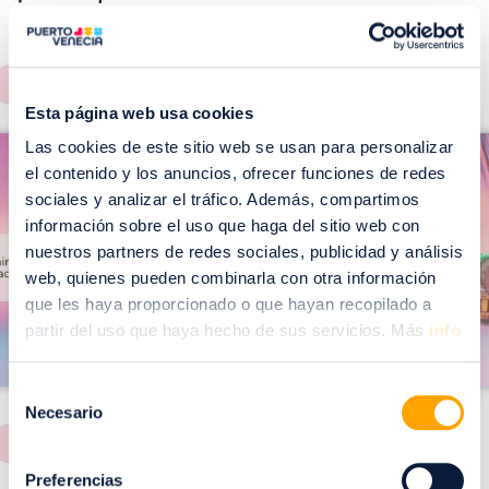
EVENTOS!
Ver todos >
Esta página web usa cookies
I
I
Las cookies de este sitio web se usan para personalizar
m
el contenido y los anuncios, ofrecer funciones de redes
m
a
sociales y analizar el tráfico. Además, compartimos
a
información sobre el uso que haga del sitio web con
g
g
nuestros partners de redes sociales, publicidad y análisis
e
e
web, quienes pueden combinarla con otra información
n
n
que les haya proporcionado o que hayan recopilado a
partir del uso que haya hecho de sus servicios. Más
info
Selección
Necesario
de
consentimiento
Preferencias