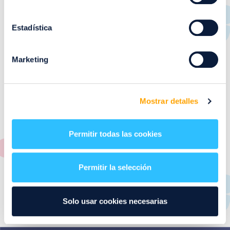
RESTAURANTES
de
Puerto Venecia
Estadística
Aquí podrás encontrar el listado de todas los
Marketing
restaurantes de Puerto Venecia. Descubre las mejores
restaurantes de la ciudad de Zaragoza y disfruta
también de nuestra oferta de ocio y shopping durante
tu visita.
Mostrar detalles
El este directorio de restaurantes de Puerto Venecia
podrás encontrar toda la información necesaria de
Permitir todas las cookies
cada una de nuestras marcas. Sus datos de contacto y
también un plano de los restaurantes para que
encontrarlos te resulte lo más sencillo posible.
Permitir la selección
Utiliza nuestro buscador si sabes que tienda quieres
consultar o el alfabeto desplegable para navegar por
Solo usar cookies necesarias
todos ellos.