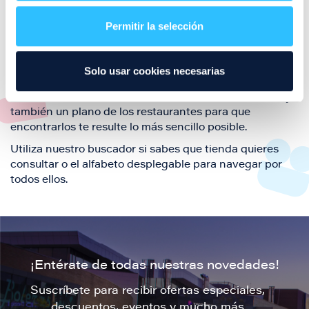
restaurantes de la ciudad de Zaragoza y disfruta
Permitir la selección
también de nuestra oferta de ocio y shopping durante
tu visita.
El este directorio de restaurantes de Puerto Venecia
Solo usar cookies necesarias
podrás encontrar toda la información necesaria de
cada una de nuestras marcas. Sus datos de contacto y
también un plano de los restaurantes para que
encontrarlos te resulte lo más sencillo posible.
Utiliza nuestro buscador si sabes que tienda quieres
consultar o el alfabeto desplegable para navegar por
todos ellos.
¡Entérate de todas nuestras novedades!
Suscríbete para recibir ofertas especiales,
descuentos, eventos y mucho más