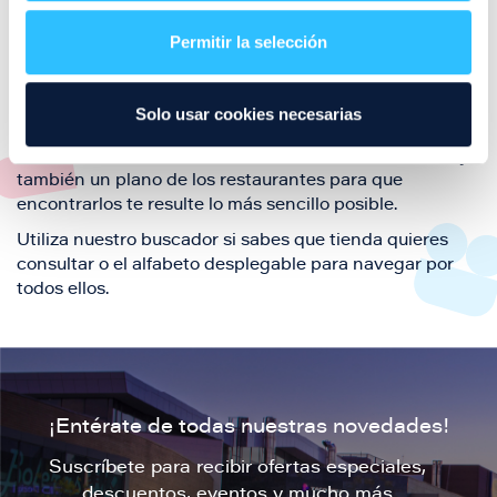
restaurantes de la ciudad de Zaragoza y disfruta
Permitir la selección
también de nuestra oferta de ocio y shopping durante
tu visita.
El este directorio de restaurantes de Puerto Venecia
Solo usar cookies necesarias
podrás encontrar toda la información necesaria de
cada una de nuestras marcas. Sus datos de contacto y
también un plano de los restaurantes para que
encontrarlos te resulte lo más sencillo posible.
Utiliza nuestro buscador si sabes que tienda quieres
consultar o el alfabeto desplegable para navegar por
todos ellos.
¡Entérate de todas nuestras novedades!
Suscríbete para recibir ofertas especiales,
descuentos, eventos y mucho más