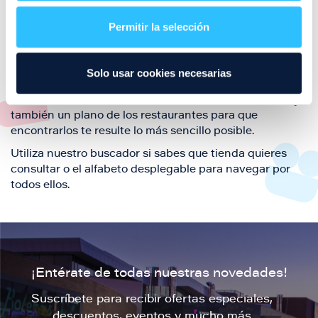
restaurantes de la ciudad de Zaragoza y disfruta
Permitir la selección
también de nuestra oferta de ocio y shopping durante
tu visita.
El este directorio de restaurantes de Puerto Venecia
Solo usar cookies necesarias
podrás encontrar toda la información necesaria de
cada una de nuestras marcas. Sus datos de contacto y
también un plano de los restaurantes para que
encontrarlos te resulte lo más sencillo posible.
Utiliza nuestro buscador si sabes que tienda quieres
consultar o el alfabeto desplegable para navegar por
todos ellos.
¡Entérate de todas nuestras novedades!
Suscríbete para recibir ofertas especiales,
descuentos, eventos y mucho más