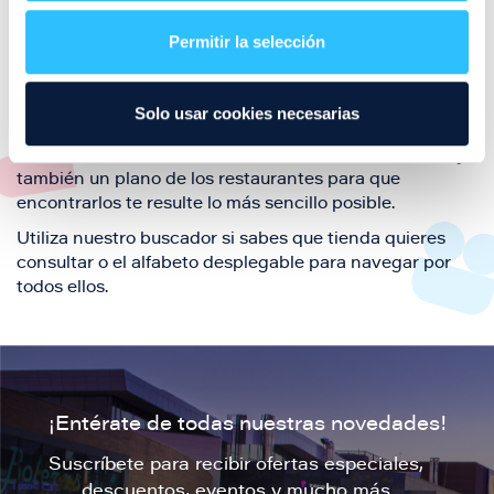
restaurantes de la ciudad de Zaragoza y disfruta
Permitir la selección
también de nuestra oferta de ocio y shopping durante
tu visita.
El este directorio de restaurantes de Puerto Venecia
Solo usar cookies necesarias
podrás encontrar toda la información necesaria de
cada una de nuestras marcas. Sus datos de contacto y
también un plano de los restaurantes para que
encontrarlos te resulte lo más sencillo posible.
Utiliza nuestro buscador si sabes que tienda quieres
consultar o el alfabeto desplegable para navegar por
todos ellos.
¡Entérate de todas nuestras novedades!
Suscríbete para recibir ofertas especiales,
descuentos, eventos y mucho más