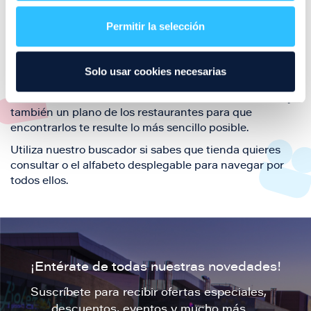
restaurantes de la ciudad de Zaragoza y disfruta
Permitir la selección
también de nuestra oferta de ocio y shopping durante
tu visita.
El este directorio de restaurantes de Puerto Venecia
Solo usar cookies necesarias
podrás encontrar toda la información necesaria de
cada una de nuestras marcas. Sus datos de contacto y
también un plano de los restaurantes para que
encontrarlos te resulte lo más sencillo posible.
Utiliza nuestro buscador si sabes que tienda quieres
consultar o el alfabeto desplegable para navegar por
todos ellos.
¡Entérate de todas nuestras novedades!
Suscríbete para recibir ofertas especiales,
descuentos, eventos y mucho más