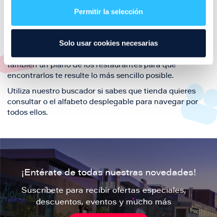
también de nuestra oferta de ocio y shopping durante
Permitir la selección
tu visita.
El este directorio de restaurantes de Puerto Venecia
Solo usar cookies necesarias
podrás encontrar toda la información necesaria de
cada una de nuestras marcas. Sus datos de contacto y
también un plano de los restaurantes para que
encontrarlos te resulte lo más sencillo posible.
Utiliza nuestro buscador si sabes que tienda quieres
consultar o el alfabeto desplegable para navegar por
todos ellos.
¡Entérate de todas nuestras novedades!
Suscríbete para recibir ofertas especiales,
descuentos, eventos y mucho más