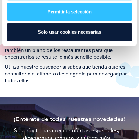
restaurantes de la ciudad de Zaragoza y disfruta
Permitir la selección
también de nuestra oferta de ocio y shopping durante
tu visita.
El este directorio de restaurantes de Puerto Venecia
Solo usar cookies necesarias
podrás encontrar toda la información necesaria de
cada una de nuestras marcas. Sus datos de contacto y
también un plano de los restaurantes para que
encontrarlos te resulte lo más sencillo posible.
Utiliza nuestro buscador si sabes que tienda quieres
consultar o el alfabeto desplegable para navegar por
todos ellos.
¡Entérate de todas nuestras novedades!
Suscríbete para recibir ofertas especiales,
descuentos, eventos y mucho más