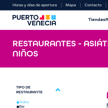
Horas y días de apertura
Mapa
Contacto
Tiendas
R
RESTAURANTES - ASIÁT
NIÑOS
TIPO DE
RESTAURANTE
Todos
Bar