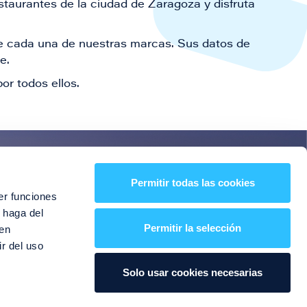
staurantes de la ciudad de Zaragoza y disfruta
 de cada una de nuestras marcas. Sus datos de
le.
or todos ellos.
es!
Permitir todas las cookies
er funciones
entos y mucho más
 haga del
Permitir la selección
den
r del uso
Solo usar cookies necesarias