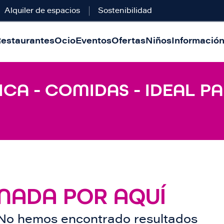
Alquiler de espacios
Sostenibilidad
estaurantes
Ocio
Eventos
Ofertas
Niños
Información 
ICA - COMIDAS - IDEAL P
NADA POR AQUÍ
No hemos encontrado resultados