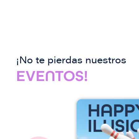
¡No te pierdas nuestros
EVENTOS!
I
m
a
g