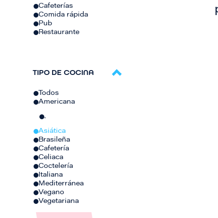
Cafeterías
Comida rápida
Pub
Restaurante
TIPO DE COCINA
Todos
Americana
.
Asiática
Brasileña
Cafetería
Celiaca
Coctelería
Italiana
Mediterránea
Vegano
Vegetariana