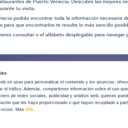
restaurantes de Puerto Venecia. Descubre las mejores re
rante tu visita.
Venecia podrás encontrar toda la información necesaria
 para que encontrarlos te resulte lo más sencillo posib
ieres consultar o el alfabeto desplegable para navegar p
ies
ntérate de todas nuestras novedad
web se usan para personalizar el contenido y los anuncios, ofrec
recibir ofertas especiales, descuentos, ev
ar el tráfico. Además, compartimos información sobre el uso que
tners de redes sociales, publicidad y análisis web, quienes pue
SUSCRÍBETE
ación que les haya proporcionado o que hayan recopilado a parti
rvicios. Más
info