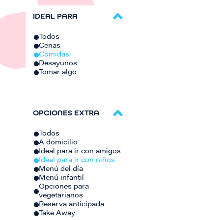
IDEAL PARA
Todos
Cenas
Comidas
Desayunos
Tomar algo
OPCIONES EXTRA
Todos
A domicilio
Ideal para ir con amigos
Ideal para ir con niños
Menú del día
Menú infantil
Opciones para
vegetarianos
Reserva anticipada
Take Away