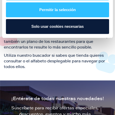
restaurantes de la ciudad de Zaragoza y disfruta
Permitir la selección
también de nuestra oferta de ocio y shopping durante
tu visita.
El este directorio de restaurantes de Puerto Venecia
Solo usar cookies necesarias
podrás encontrar toda la información necesaria de
cada una de nuestras marcas. Sus datos de contacto y
también un plano de los restaurantes para que
encontrarlos te resulte lo más sencillo posible.
Utiliza nuestro buscador si sabes que tienda quieres
consultar o el alfabeto desplegable para navegar por
todos ellos.
¡Entérate de todas nuestras novedades!
Suscríbete para recibir ofertas especiales,
descuentos, eventos y mucho más