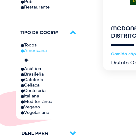
Pub
Restaurante
MCDONA
TIPO DE COCINA
DISTRIT
Todos
Americana
Comida ráp
.
Distrito O
Asiática
Brasileña
Cafetería
Celiaca
Coctelería
Italiana
Mediterránea
Vegano
Vegetariana
IDEAL PARA