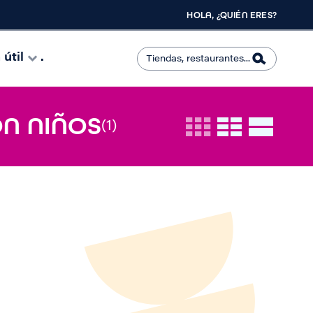
HOLA, ¿QUIÉN ERES?
útil
.
ON NIÑOS
(1)