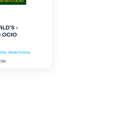
LD'S -
O OCIO
ida
Americana
cio