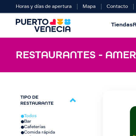
Horas y días de apertura
Mapa
Contacto
Tiendas
R
RESTAURANTES - AMERI
TIPO DE
RESTAURANTE
Todos
Bar
Cafeterías
Comida rápida