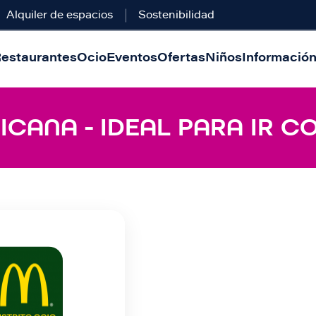
Alquiler de espacios
Sostenibilidad
estaurantes
Ocio
Eventos
Ofertas
Niños
Información 
CANA - IDEAL PARA IR C