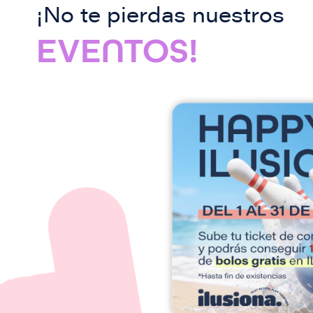
¡No te pierdas nuestros
EVENTOS!
I
m
a
g
e
n