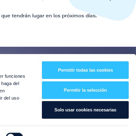
que tendrán lugar en los próximos días.
es!
Permitir todas las cookies
er funciones
entos y mucho más
 haga del
Permitir la selección
den
r del uso
Solo usar cookies necesarias