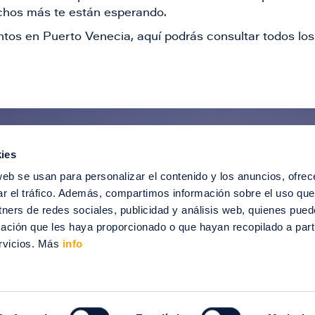
muchos más te están esperando.
tos en Puerto Venecia, aquí podrás consultar todos los 
ies
ntérate de todas nuestras novedad
web se usan para personalizar el contenido y los anuncios, ofrec
recibir ofertas especiales, descuentos, ev
ar el tráfico. Además, compartimos información sobre el uso que
tners de redes sociales, publicidad y análisis web, quienes pue
SUSCRÍBETE
ación que les haya proporcionado o que hayan recopilado a parti
rvicios. Más
info
012-2024 Puerto Venecia. Todos los derechos reservados.
enecia
Información legal
Intranet
Contacto
Trabaja con nosotros