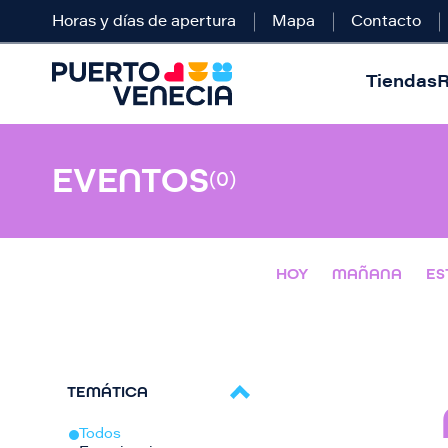
Horas y días de apertura
Mapa
Contacto
Tiendas
R
EVENTOS
(0)
HOY
MAÑANA
ES
TEMÁTICA
Todos