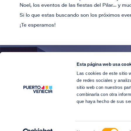
Noel, los eventos de las fiestas del Pilar… y 
Si lo que estas buscando son los próximos even
¡Te esperamos!
Esta página web usa cook
¡E
Las cookies de este sitio 
Suscríbete para 
de redes sociales y analiz
sitio web con nuestros par
combinarla con otra inform
que haya hecho de sus se
©2
Selección
Soy Puerto V