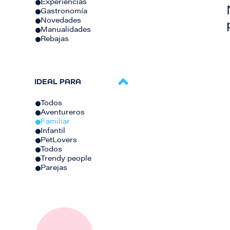
Experiencias
Gastronomía
Novedades
Manualidades
Rebajas
IDEAL PARA
Todos
Aventureros
Familiar
Infantil
PetLovers
Todos
Trendy people
Parejas