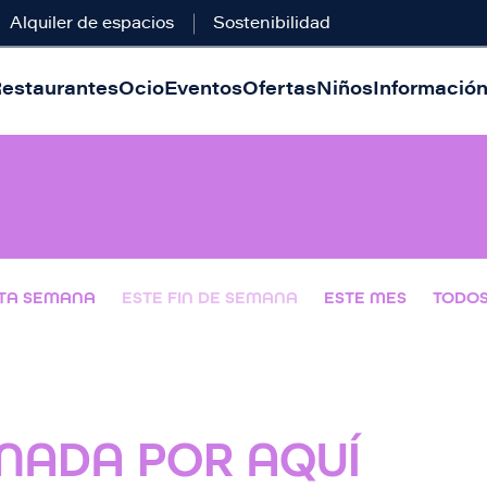
Alquiler de espacios
Sostenibilidad
estaurantes
Ocio
Eventos
Ofertas
Niños
Información 
TA SEMANA
ESTE FIN DE SEMANA
ESTE MES
TODO
NADA POR AQUÍ