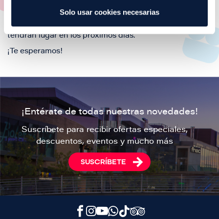
Solo usar cookies necesarias
Si lo que estas buscando son los próximos eventos en
Puerto Venecia, aquí podrás consultar todos los que
tendrán lugar en los próximos días.
¡Te esperamos!
¡Entérate de todas nuestras novedades!
Suscríbete para recibir ofertas especiales,
descuentos, eventos y mucho más
SUSCRÍBETE