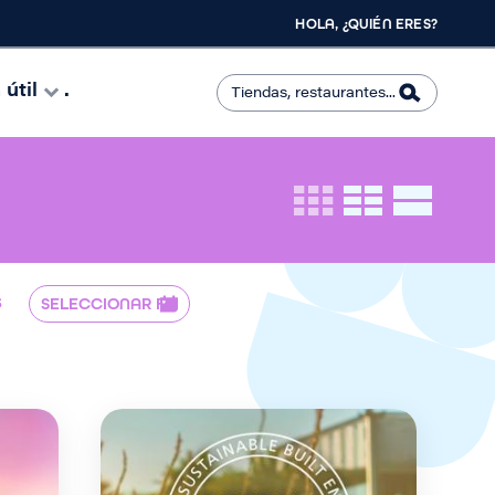
HOLA, ¿QUIÉN ERES?
útil
.
S