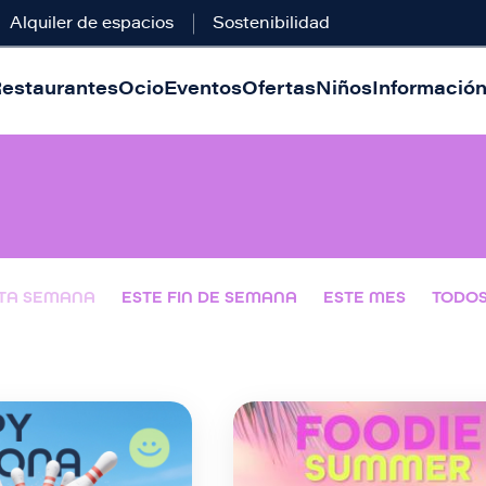
Alquiler de espacios
Sostenibilidad
estaurantes
Ocio
Eventos
Ofertas
Niños
Información 
TA SEMANA
ESTE FIN DE SEMANA
ESTE MES
TODO