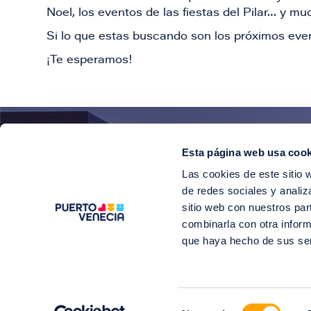
Noel, los eventos de las fiestas del Pilar… y 
Si lo que estas buscando son los próximos even
¡Te esperamos!
Esta página web usa cook
¡E
Las cookies de este sitio 
Suscríbete para 
de redes sociales y analiz
sitio web con nuestros par
combinarla con otra inform
que haya hecho de sus se
©2
Selección
Soy Puerto V