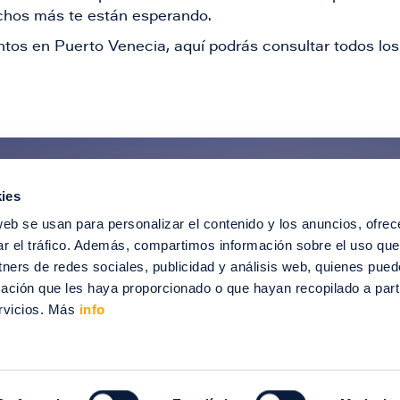
muchos más te están esperando.
tos en Puerto Venecia, aquí podrás consultar todos los 
ies
ntérate de todas nuestras novedad
web se usan para personalizar el contenido y los anuncios, ofrec
recibir ofertas especiales, descuentos, ev
ar el tráfico. Además, compartimos información sobre el uso que
tners de redes sociales, publicidad y análisis web, quienes pue
SUSCRÍBETE
ación que les haya proporcionado o que hayan recopilado a parti
rvicios. Más
info
012-2024 Puerto Venecia. Todos los derechos reservados.
enecia
Información legal
Intranet
Contacto
Trabaja con nosotros