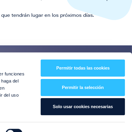
que tendrán lugar en los próximos días.
es!
Permitir todas las cookies
er funciones
entos y mucho más
 haga del
Permitir la selección
den
r del uso
Solo usar cookies necesarias