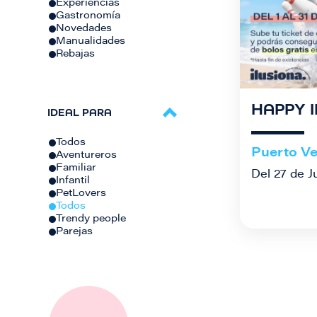
Experiencias
Gastronomía
Novedades
Manualidades
Rebajas
HAPPY 
IDEAL PARA
Todos
Puerto Ve
Aventureros
Familiar
Del 27 de J
Infantil
PetLovers
Todos
Trendy people
Parejas