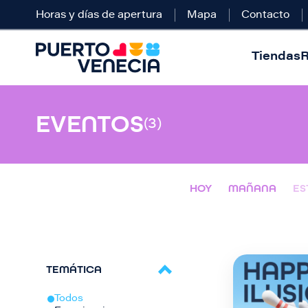
Horas y días de apertura
Mapa
Contacto
Tiendas
R
EVENTOS
(3)
HOY
MAÑANA
ES
TEMÁTICA
Todos