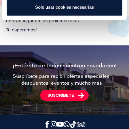
Solo usar cookies necesarias
Si lo que estas buscando son los próximos eventos en
Puerto Venecia, aquí podrás consultar todos los que
tendrán lugar en los próximos días.
¡Te esperamos!
¡Entérate de todas nuestras novedades!
Suscríbete para recibir ofertas especiales,
descuentos, eventos y mucho más
SUSCRÍBETE