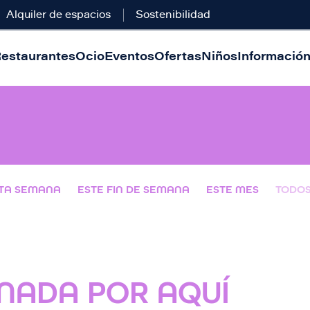
Alquiler de espacios
Sostenibilidad
estaurantes
Ocio
Eventos
Ofertas
Niños
Información 
TA SEMANA
ESTE FIN DE SEMANA
ESTE MES
TODO
NADA POR AQUÍ