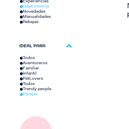
Experiencias
Gastronomía
Novedades
Manualidades
Rebajas
IDEAL PARA
Todos
Aventureros
Familiar
Infantil
PetLovers
Todos
Trendy people
Parejas