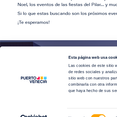
Noel, los eventos de las fiestas del Pilar… y 
Si lo que estas buscando son los próximos even
¡Te esperamos!
Esta página web usa cook
¡E
Las cookies de este sitio 
Suscríbete para 
de redes sociales y analiz
sitio web con nuestros par
combinarla con otra inform
que haya hecho de sus se
©2
Selección
Soy Puerto V