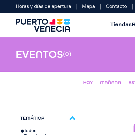
Horas y días de apertura
Mapa
Contacto
Tiendas
R
EVENTOS
(0)
HOY
MAÑANA
ES
TEMÁTICA
Todos