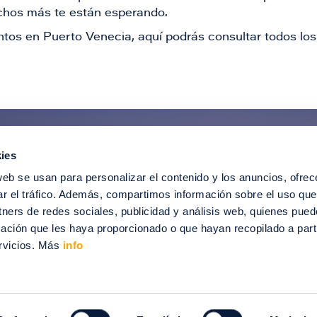
muchos más te están esperando.
tos en Puerto Venecia, aquí podrás consultar todos los 
ies
ntérate de todas nuestras novedad
web se usan para personalizar el contenido y los anuncios, ofrec
recibir ofertas especiales, descuentos, ev
ar el tráfico. Además, compartimos información sobre el uso que
tners de redes sociales, publicidad y análisis web, quienes pue
SUSCRÍBETE
ación que les haya proporcionado o que hayan recopilado a parti
rvicios. Más
info
012-2024 Puerto Venecia. Todos los derechos reservados.
enecia
Información legal
Intranet
Contacto
Trabaja con nosotros