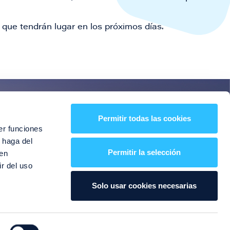
que tendrán lugar en los próximos días.
es!
Permitir todas las cookies
er funciones
entos y mucho más
 haga del
Permitir la selección
den
r del uso
Solo usar cookies necesarias