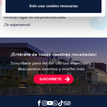
Solo usar cookies necesarias
Si lo que estas buscando son los próximos eventos en
Puerto Venecia, aquí podrás consultar todos los que
tendrán lugar en los próximos días.
¡Te esperamos!
¡Entérate de todas nuestras novedades!
Suscríbete para recibir ofertas especiales,
descuentos, eventos y mucho más
SUSCRÍBETE