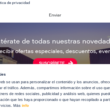
tica de privacidad
ntérate de todas nuestras novedad
recibir ofertas especiales, descuentos, ev
SUSCRÍBETE
ies
web se usan para personalizar el contenido y los anuncios, ofrec
ar el tráfico. Además, compartimos información sobre el uso que
012-2024 Puerto Venecia. Todos los derechos reservados.
tners de redes sociales, publicidad y análisis web, quienes pue
enecia
Información legal
Intranet
Contacto
Trabaja con nosotros
ación que les haya proporcionado o que hayan recopilado a parti
rvicios. Más
info