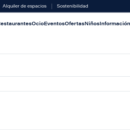
Alquiler de espacios
Sostenibilidad
estaurantes
Ocio
Eventos
Ofertas
Niños
Información 