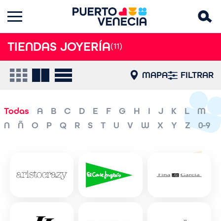
TIENDAS JOYERÍA
(11)
MAPA
FILTRAR
Todas
A
B
C
D
E
F
G
H
I
J
K
L
M
N
Ñ
O
P
Q
R
S
T
U
V
W
X
Y
Z
0-9