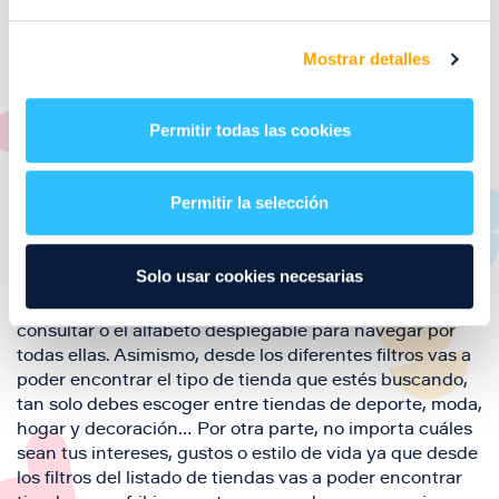
Mostrar detalles
Aquí podrás encontrar el listado de todas las tiendas de
Puerto Venecia. Descubre las mejores tiendas de la
ciudad de Zaragoza y disfruta también de nuestra
Permitir todas las cookies
oferta de ocio y restauración durante tu visita.
El este directorio de tiendas de Puerto Venecia podrás
encontrar toda la información necesaria de cada una de
Permitir la selección
nuestras marcas. Sus datos de contacto y también un
plano de las tiendas para que encontrarlas te resulte lo
más sencillo posible.
Solo usar cookies necesarias
Utiliza nuestro buscador si sabes que tienda quieres
consultar o el alfabeto desplegable para navegar por
todas ellas. Asimismo, desde los diferentes filtros vas a
poder encontrar el tipo de tienda que estés buscando,
tan solo debes escoger entre tiendas de deporte, moda,
hogar y decoración… Por otra parte, no importa cuáles
sean tus intereses, gustos o estilo de vida ya que desde
los filtros del listado de tiendas vas a poder encontrar