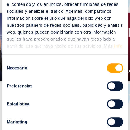
el contenido y los anuncios, ofrecer funciones de redes
I
sociales y analizar el tráfico. Además, compartimos
I
información sobre el uso que haga del sitio web con
m
m
nuestros partners de redes sociales, publicidad y análisis
a
web, quienes pueden combinarla con otra información
a
g
que les haya proporcionado o que hayan recopilado a
g
partir del uso que haya hecho de sus servicios. Más
info
e
e
n
n
Selección
Necesario
de
REB
MO VISION PLAN
consentimiento
Preferencias
Estadística
LISTADO DE TIENDAS
de
Puerto Venecia
Marketing
Ver todas >