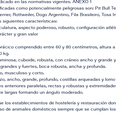
ndicado en las normativas vigentes. ANEXO 1
ficadas como potencialmente peligrosas son: Pit Bull Ter
errier, Rottweiler, Dogo Argentino, Fila Brasileiro, Tosa 
 siguientes características:
latura, aspecto poderoso, robusto, configuración atlética
ácter y gran valor
orácico comprendido entre 60 y 80 centímetros, altura a 
0 kg.
minosa, cuboide, robusta, con cráneo ancho y grande 
grandes y fuertes, boca robusta, ancha y profunda.
o, musculoso y corto.
o, ancho, grande, profundo, costillas arqueadas y lomo
s anteriores paralelas, rectas y robustas y extremidad
te largas formando un ángulo moderado.
e los establecimientos de hostelería y restauración d
eso de animales domésticos siempre que se cumplan los 