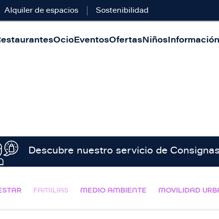
Alquiler de espacios
Sostenibilidad
estaurantes
Ocio
Eventos
Ofertas
Niños
Información 
Descubre nuestro servicio de
Consigna
ESTAR
FAMILIAS
MEDIO AMBIENTE
MOVILIDAD UR