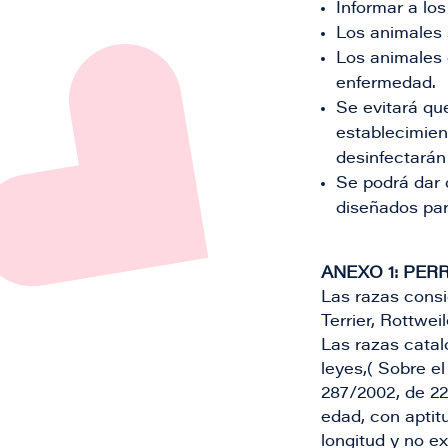
Informar a lo
Los animales 
Los animales 
enfermedad.
Se evitará que
establecimien
desinfectarán
Se podrá dar 
diseñados par
ANEXO 1: PER
Las razas consid
Terrier, Rottwei
Las razas catal
leyes,( Sobre e
287/2002, de 22
edad, con aptit
longitud y no e