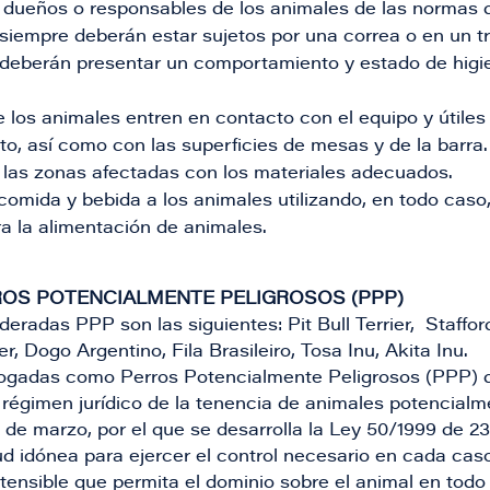
s dueños o responsables de los animales de las normas 
siempre deberán estar sujetos por una correa o en un tr
deberán presentar un comportamiento y estado de higi
 los animales entren en contacto con el equipo y útiles 
to, así como con las superficies de mesas y de la barra.
 las zonas afectadas con los materiales adecuados.
comida y bebida a los animales utilizando, en todo caso
a la alimentación de animales.
ROS POTENCIALMENTE PELIGROSOS (PPP)
eradas PPP son las siguientes:​ Pit Bull Terrier, Staffor
ler, Dogo Argentino, Fila Brasileiro, Tosa Inu, Akita Inu.
ogadas como Perros Potencialmente Peligrosos (PPP) de
l régimen jurídico de la tenencia de animales potencial
 de marzo, por el que se desarrolla la Ley 50/1999 de 
ud idónea para ejercer el control necesario en cada ca
xtensible que permita el dominio sobre el animal en t