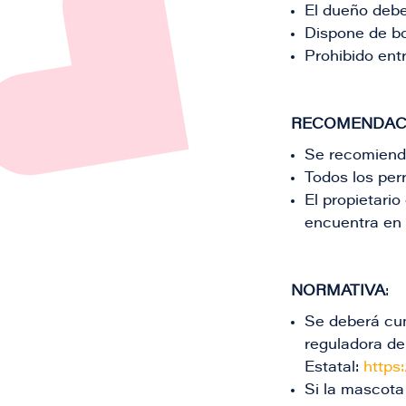
El dueño debe
Dispone de bo
Prohibido ent
RECOMENDAC
Se recomienda
Todos los perr
El propietari
encuentra en 
NORMATIVA
:​
Se deberá cum
reguladora de
Estatal:
https
Si la mascota