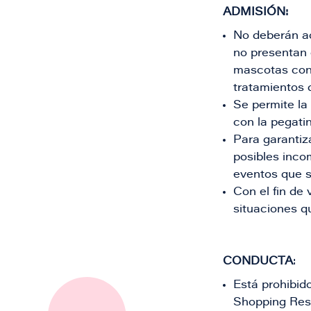
ADMISIÓN:
No deberán ac
no presentan 
mascotas con
tratamientos d
Se permite la
con la pegatin
Para garantiza
posibles inco
eventos que se
Con el fin de
situaciones q
CONDUCTA
:​
Está prohibid
Shopping Res