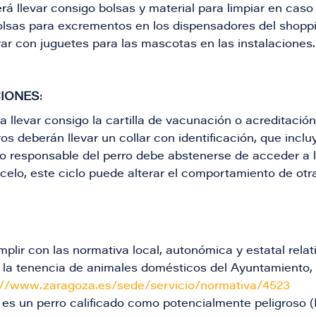
rá llevar consigo bolsas y material para limpiar en caso
lsas para excrementos en los dispensadores del shoppi
rar con juguetes para las mascotas en las instalaciones.
IONES
:​
 llevar consigo la cartilla de vacunación o acreditació
os deberán llevar un collar con identificación, que incluy
o o responsable del perro debe abstenerse de acceder a l
celo, este ciclo puede alterar el comportamiento de ot
plir con las normativa local, autonómica y estatal rela
 la tenencia de animales domésticos del Ayuntamiento
://www.zaragoza.es/sede/servicio/normativa/4523
 es un perro calificado como potencialmente peligroso (