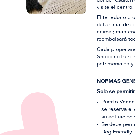
donde resulten 
visite el centro
El tenedor o pro
del animal de c
animal; manten
reembolsará tod
Cada propietari
Shopping Resort
patrimoniales y
NORMAS GENE
Solo se permiti
Puerto Veneci
se reserva el
su actuación s
Se debe perma
Dog Friendly.