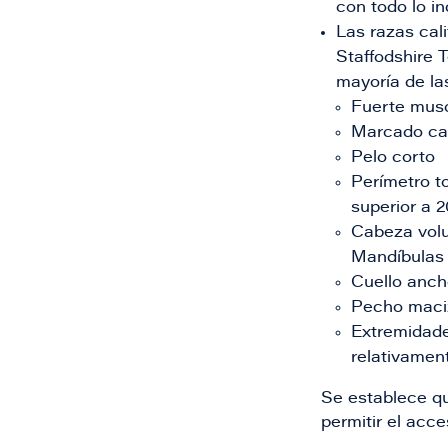
con todo lo i
Las razas cali
Staffodshire T
mayoría de las
Fuerte muscu
Marcado car
Pelo corto
Perímetro t
superior a 2
Cabeza volu
Mandíbulas 
Cuello anch
Pecho maciz
Extremidade
relativamen
Se establece qu
permitir el acc