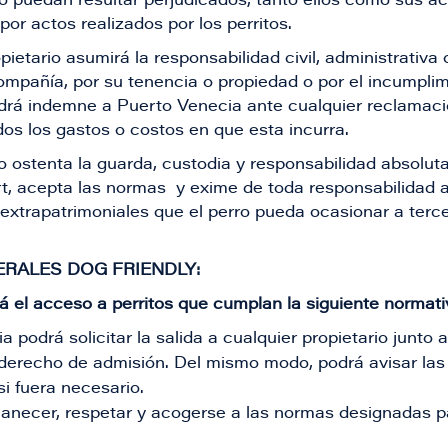
o puedan resultar perjudicados, tanto ellos como sus a
, por actos realizados por los perritos.
pietario asumirá la responsabilidad civil, administrativa
ompañía, por su tenencia o propiedad o por el incumpli
drá indemne a Puerto Venecia ante cualquier reclamaci
os los gastos o costos en que esta incurra.
o ostenta la guarda, custodia y responsabilidad absoluta
, acepta las normas y exime de toda responsabilidad a
 extrapatrimoniales que el perro pueda ocasionar a terce
RALES DOG FRIENDLY:
rá el acceso a perritos que cumplan la siguiente normati
a podrá solicitar la salida a cualquier propietario junt
 derecho de admisión. Del mismo modo, podrá avisar las
i fuera necesario.
necer, respetar y acogerse a las normas designadas pa