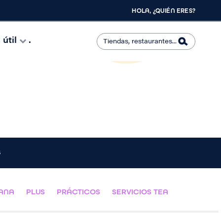
HOLA, ¿QUIÉN ERES?
útil
.
s
BANA
PLUS
PRÁCTICOS
SERVICIOS TEA