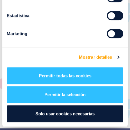
RESTAURANTES
de
Puerto Venecia
Estadística
Aquí podrás encontrar el listado de todas los
Marketing
restaurantes de Puerto Venecia. Descubre las mejores
restaurantes de la ciudad de Zaragoza y disfruta
también de nuestra oferta de ocio y shopping durante
tu visita.
Mostrar detalles
El este directorio de restaurantes de Puerto Venecia
podrás encontrar toda la información necesaria de
Permitir todas las cookies
cada una de nuestras marcas. Sus datos de contacto y
también un plano de los restaurantes para que
encontrarlos te resulte lo más sencillo posible.
Permitir la selección
Utiliza nuestro buscador si sabes que tienda quieres
consultar o el alfabeto desplegable para navegar por
Solo usar cookies necesarias
todos ellos.