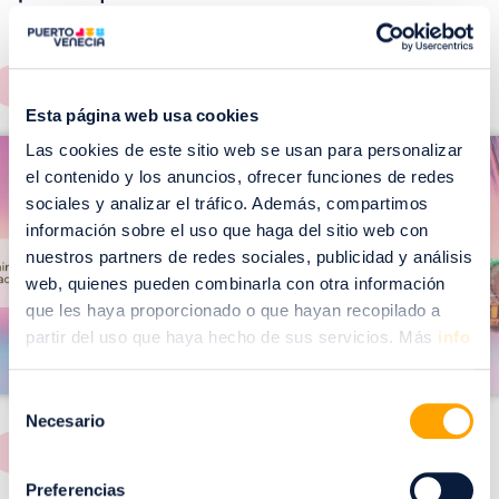
EVENTOS!
Ver todos >
Esta página web usa cookies
I
I
Las cookies de este sitio web se usan para personalizar
m
el contenido y los anuncios, ofrecer funciones de redes
m
a
sociales y analizar el tráfico. Además, compartimos
a
información sobre el uso que haga del sitio web con
g
g
nuestros partners de redes sociales, publicidad y análisis
e
e
web, quienes pueden combinarla con otra información
n
n
que les haya proporcionado o que hayan recopilado a
partir del uso que haya hecho de sus servicios. Más
info
Selección
Necesario
de
consentimiento
Preferencias