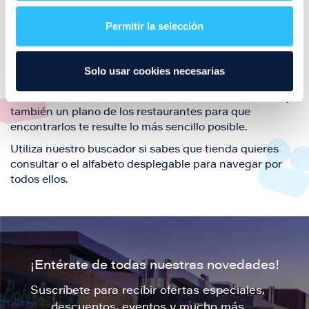
restaurantes de la ciudad de Zaragoza y disfruta
Permitir la selección
también de nuestra oferta de ocio y shopping durante
tu visita.
El este directorio de restaurantes de Puerto Venecia
Solo usar cookies necesarias
podrás encontrar toda la información necesaria de
cada una de nuestras marcas. Sus datos de contacto y
también un plano de los restaurantes para que
encontrarlos te resulte lo más sencillo posible.
Utiliza nuestro buscador si sabes que tienda quieres
consultar o el alfabeto desplegable para navegar por
todos ellos.
¡Entérate de todas nuestras novedades!
Suscríbete para recibir ofertas especiales,
descuentos, eventos y mucho más