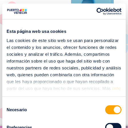
Esta página web usa cookies
Las cookies de este sitio web se usan para personalizar
el contenido y los anuncios, ofrecer funciones de redes
sociales y analizar el tráfico. Además, compartimos
información sobre el uso que haga del sitio web con
nuestros partners de redes sociales, publicidad y análisis
web, quienes pueden combinarla con otra información
que les haya proporcionado o que hayan recopilado a
partir del uso que haya hecho de sus servicios. Más
info
¡No te pierdas nuestros
EVENTOS!
Selección
Ver todos >
Necesario
de
consentimiento
I
Preferencias