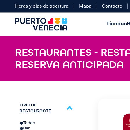
Horas y días de apertura
Mapa
Contacto
Tiendas
R
RESTAURANTES - REST
RESERVA ANTICIPADA
TIPO DE
RESTAURANTE
Todos
Bar