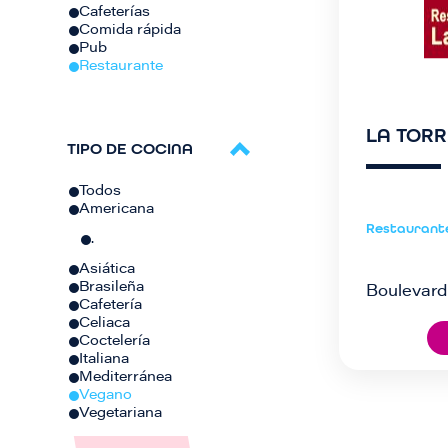
Cafeterías
Comida rápida
Pub
Restaurante
LA TOR
TIPO DE COCINA
Todos
Americana
Restaurant
.
Asiática
Brasileña
Boulevard
Cafetería
Celiaca
Coctelería
Italiana
Mediterránea
Vegano
Vegetariana