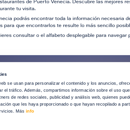
restaurantes de Puerto Venecia. Descubre las mejores re
rante tu visita.
Venecia podrás encontrar toda la información necesaria
 para que encontrarlos te resulte lo más sencillo posib
ieres consultar o el alfabeto desplegable para navegar p
ies
ntérate de todas nuestras novedad
web se usan para personalizar el contenido y los anuncios, ofrec
recibir ofertas especiales, descuentos, ev
ar el tráfico. Además, compartimos información sobre el uso que
tners de redes sociales, publicidad y análisis web, quienes pue
SUSCRÍBETE
ación que les haya proporcionado o que hayan recopilado a parti
rvicios. Más
info