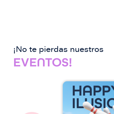
¡No te pierdas nuestros
EVENTOS!
I
m
a
g