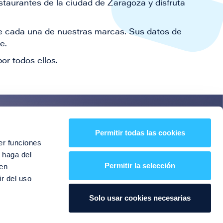
staurantes de la ciudad de Zaragoza y disfruta
 de cada una de nuestras marcas. Sus datos de
le.
or todos ellos.
es!
Permitir todas las cookies
er funciones
entos y mucho más
 haga del
Permitir la selección
den
r del uso
Solo usar cookies necesarias