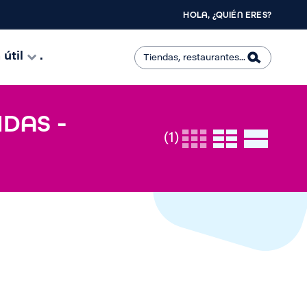
HOLA, ¿QUIÉN ERES?
útil
.
DAS -
(1)