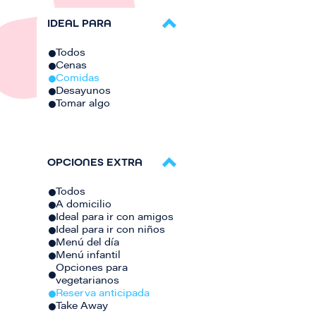
IDEAL PARA
Todos
Cenas
Comidas
Desayunos
Tomar algo
OPCIONES EXTRA
Todos
A domicilio
Ideal para ir con amigos
Ideal para ir con niños
Menú del día
Menú infantil
Opciones para
vegetarianos
Reserva anticipada
Take Away