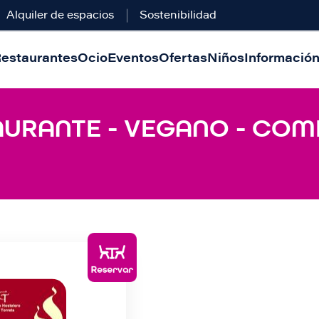
Alquiler de espacios
Sostenibilidad
estaurantes
Ocio
Eventos
Ofertas
Niños
Información 
AURANTE - VEGANO - COMI