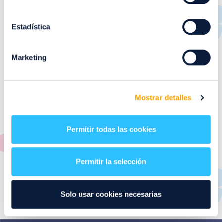
RESTAURANTES
de
Puerto Venecia
Estadística
Aquí podrás encontrar el listado de todas los
Marketing
restaurantes de Puerto Venecia. Descubre las mejores
restaurantes de la ciudad de Zaragoza y disfruta
también de nuestra oferta de ocio y shopping durante
tu visita.
Mostrar detalles
El este directorio de restaurantes de Puerto Venecia
podrás encontrar toda la información necesaria de
Permitir todas las cookies
cada una de nuestras marcas. Sus datos de contacto y
también un plano de los restaurantes para que
encontrarlos te resulte lo más sencillo posible.
Permitir la selección
Utiliza nuestro buscador si sabes que tienda quieres
consultar o el alfabeto desplegable para navegar por
Solo usar cookies necesarias
todos ellos.