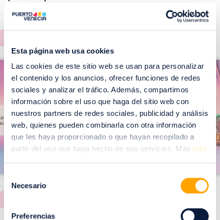
EVENTOS!
Ver todos >
Esta página web usa cookies
I
I
Las cookies de este sitio web se usan para personalizar
m
el contenido y los anuncios, ofrecer funciones de redes
m
a
sociales y analizar el tráfico. Además, compartimos
a
información sobre el uso que haga del sitio web con
g
g
nuestros partners de redes sociales, publicidad y análisis
e
e
web, quienes pueden combinarla con otra información
n
n
que les haya proporcionado o que hayan recopilado a
partir del uso que haya hecho de sus servicios. Más
info
Selección
Necesario
de
consentimiento
Preferencias