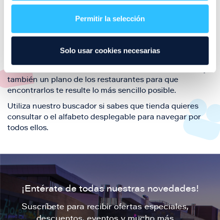
restaurantes de la ciudad de Zaragoza y disfruta
Permitir la selección
también de nuestra oferta de ocio y shopping durante
tu visita.
El este directorio de restaurantes de Puerto Venecia
Solo usar cookies necesarias
podrás encontrar toda la información necesaria de
cada una de nuestras marcas. Sus datos de contacto y
también un plano de los restaurantes para que
encontrarlos te resulte lo más sencillo posible.
Utiliza nuestro buscador si sabes que tienda quieres
consultar o el alfabeto desplegable para navegar por
todos ellos.
¡Entérate de todas nuestras novedades!
Suscríbete para recibir ofertas especiales,
descuentos, eventos y mucho más