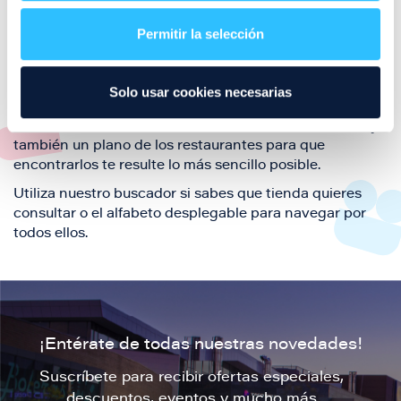
restaurantes de la ciudad de Zaragoza y disfruta
Permitir la selección
también de nuestra oferta de ocio y shopping durante
tu visita.
El este directorio de restaurantes de Puerto Venecia
Solo usar cookies necesarias
podrás encontrar toda la información necesaria de
cada una de nuestras marcas. Sus datos de contacto y
también un plano de los restaurantes para que
encontrarlos te resulte lo más sencillo posible.
Utiliza nuestro buscador si sabes que tienda quieres
consultar o el alfabeto desplegable para navegar por
todos ellos.
¡Entérate de todas nuestras novedades!
Suscríbete para recibir ofertas especiales,
descuentos, eventos y mucho más