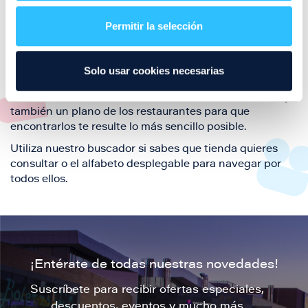
restaurantes de la ciudad de Zaragoza y disfruta
Permitir la selección
también de nuestra oferta de ocio y shopping durante
tu visita.
El este directorio de restaurantes de Puerto Venecia
Solo usar cookies necesarias
podrás encontrar toda la información necesaria de
cada una de nuestras marcas. Sus datos de contacto y
también un plano de los restaurantes para que
encontrarlos te resulte lo más sencillo posible.
Utiliza nuestro buscador si sabes que tienda quieres
consultar o el alfabeto desplegable para navegar por
todos ellos.
¡Entérate de todas nuestras novedades!
Suscríbete para recibir ofertas especiales,
descuentos, eventos y mucho más