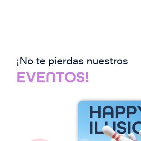
¡No te pierdas nuestros
EVENTOS!
I
m
a
g