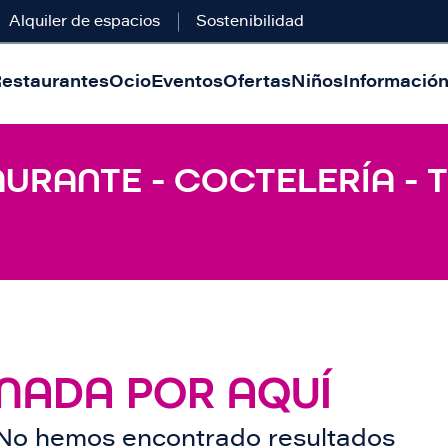
Alquiler de espacios
Sostenibilidad
estaurantes
Ocio
Eventos
Ofertas
Niños
Información 
AURANTE - COCTELERÍA -
NADA POR AQUÍ
No hemos encontrado resultados