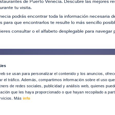
restaurantes de Puerto Venecia. Descubre las mejores re
rante tu visita.
Venecia podrás encontrar toda la información necesaria
 para que encontrarlos te resulte lo más sencillo posib
ieres consultar o el alfabeto desplegable para navegar p
ies
ntérate de todas nuestras novedad
web se usan para personalizar el contenido y los anuncios, ofrec
recibir ofertas especiales, descuentos, ev
ar el tráfico. Además, compartimos información sobre el uso que
tners de redes sociales, publicidad y análisis web, quienes pue
SUSCRÍBETE
ación que les haya proporcionado o que hayan recopilado a parti
rvicios. Más
info