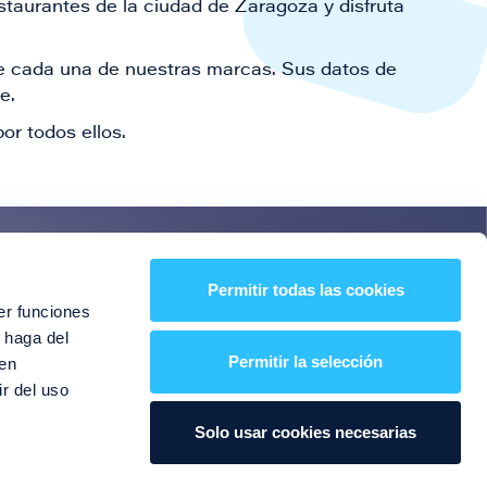
staurantes de la ciudad de Zaragoza y disfruta
 de cada una de nuestras marcas. Sus datos de
le.
or todos ellos.
es!
Permitir todas las cookies
er funciones
entos y mucho más
 haga del
Permitir la selección
den
r del uso
Solo usar cookies necesarias