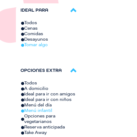
IDEAL PARA
Todos
Cenas
Comidas
Desayunos
Tomar algo
OPCIONES EXTRA
Todos
A domicilio
Ideal para ir con amigos
Ideal para ir con niños
Menú del día
Menú infantil
Opciones para
vegetarianos
Reserva anticipada
Take Away