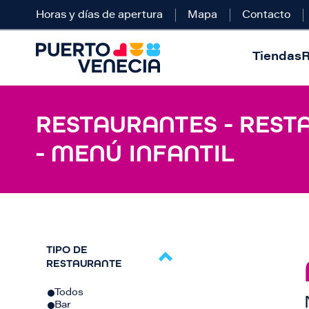
Horas y días de apertura
Mapa
Contacto
Tiendas
R
RESTAURANTES - REST
- MENÚ INFANTIL
TIPO DE
RESTAURANTE
Todos
Bar