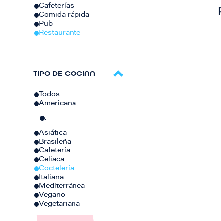
Cafeterías
Comida rápida
Pub
Restaurante
TIPO DE COCINA
Todos
Americana
.
Asiática
Brasileña
Cafetería
Celiaca
Coctelería
Italiana
Mediterránea
Vegano
Vegetariana