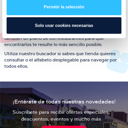
también de nuestra oferta de ocio y shopping durante
Permitir la selección
tu visita.
El este directorio de restaurantes de Puerto Venecia
Solo usar cookies necesarias
podrás encontrar toda la información necesaria de
cada una de nuestras marcas. Sus datos de contacto y
también un plano de los restaurantes para que
encontrarlos te resulte lo más sencillo posible.
Utiliza nuestro buscador si sabes que tienda quieres
consultar o el alfabeto desplegable para navegar por
todos ellos.
¡Entérate de todas nuestras novedades!
Suscríbete para recibir ofertas especiales,
descuentos, eventos y mucho más