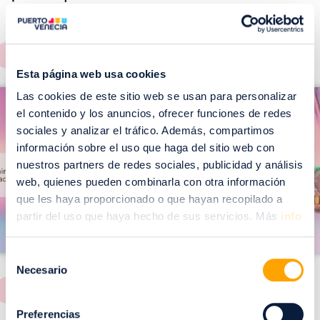
EVENTOS!
Ver todos >
Esta página web usa cookies
I
I
Las cookies de este sitio web se usan para personalizar
m
el contenido y los anuncios, ofrecer funciones de redes
m
a
sociales y analizar el tráfico. Además, compartimos
a
información sobre el uso que haga del sitio web con
g
g
nuestros partners de redes sociales, publicidad y análisis
e
e
web, quienes pueden combinarla con otra información
n
n
que les haya proporcionado o que hayan recopilado a
partir del uso que haya hecho de sus servicios. Más
info
Selección
Necesario
de
consentimiento
Preferencias