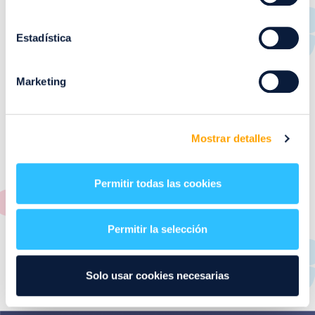
RESTAURANTES
de
Puerto Venecia
Estadística
Aquí podrás encontrar el listado de todas los
Marketing
restaurantes de Puerto Venecia. Descubre las mejores
restaurantes de la ciudad de Zaragoza y disfruta
también de nuestra oferta de ocio y shopping durante
tu visita.
Mostrar detalles
El este directorio de restaurantes de Puerto Venecia
podrás encontrar toda la información necesaria de
Permitir todas las cookies
cada una de nuestras marcas. Sus datos de contacto y
también un plano de los restaurantes para que
encontrarlos te resulte lo más sencillo posible.
Permitir la selección
Utiliza nuestro buscador si sabes que tienda quieres
consultar o el alfabeto desplegable para navegar por
Solo usar cookies necesarias
todos ellos.