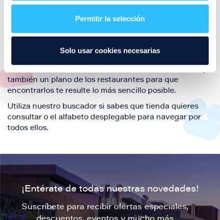
restaurantes de la ciudad de Zaragoza y disfruta
Permitir la selección
también de nuestra oferta de ocio y shopping durante
tu visita.
El este directorio de restaurantes de Puerto Venecia
Solo usar cookies necesarias
podrás encontrar toda la información necesaria de
cada una de nuestras marcas. Sus datos de contacto y
también un plano de los restaurantes para que
encontrarlos te resulte lo más sencillo posible.
Utiliza nuestro buscador si sabes que tienda quieres
consultar o el alfabeto desplegable para navegar por
todos ellos.
¡Entérate de todas nuestras novedades!
Suscríbete para recibir ofertas especiales,
descuentos, eventos y mucho más