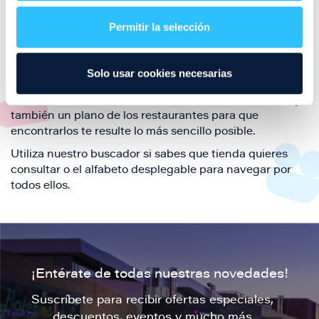
restaurantes de la ciudad de Zaragoza y disfruta
Permitir la selección
también de nuestra oferta de ocio y shopping durante
tu visita.
El este directorio de restaurantes de Puerto Venecia
Solo usar cookies necesarias
podrás encontrar toda la información necesaria de
cada una de nuestras marcas. Sus datos de contacto y
también un plano de los restaurantes para que
encontrarlos te resulte lo más sencillo posible.
Utiliza nuestro buscador si sabes que tienda quieres
consultar o el alfabeto desplegable para navegar por
todos ellos.
¡Entérate de todas nuestras novedades!
Suscríbete para recibir ofertas especiales,
descuentos, eventos y mucho más