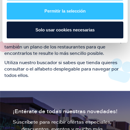
restaurantes de la ciudad de Zaragoza y disfruta
Permitir la selección
también de nuestra oferta de ocio y shopping durante
tu visita.
El este directorio de restaurantes de Puerto Venecia
Solo usar cookies necesarias
podrás encontrar toda la información necesaria de
cada una de nuestras marcas. Sus datos de contacto y
también un plano de los restaurantes para que
encontrarlos te resulte lo más sencillo posible.
Utiliza nuestro buscador si sabes que tienda quieres
consultar o el alfabeto desplegable para navegar por
todos ellos.
¡Entérate de todas nuestras novedades!
Suscríbete para recibir ofertas especiales,
descuentos, eventos y mucho más