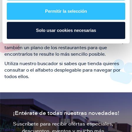
restaurantes de la ciudad de Zaragoza y disfruta
Permitir la selección
también de nuestra oferta de ocio y shopping durante
tu visita.
El este directorio de restaurantes de Puerto Venecia
Solo usar cookies necesarias
podrás encontrar toda la información necesaria de
cada una de nuestras marcas. Sus datos de contacto y
también un plano de los restaurantes para que
encontrarlos te resulte lo más sencillo posible.
Utiliza nuestro buscador si sabes que tienda quieres
consultar o el alfabeto desplegable para navegar por
todos ellos.
¡Entérate de todas nuestras novedades!
Suscríbete para recibir ofertas especiales,
descuentos, eventos y mucho más