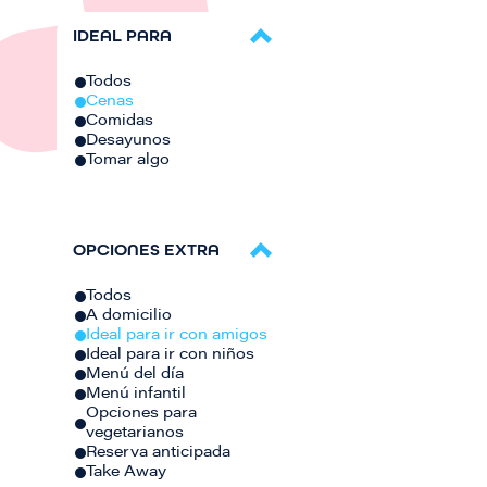
IDEAL PARA
Todos
Cenas
Comidas
Desayunos
Tomar algo
OPCIONES EXTRA
Todos
A domicilio
Ideal para ir con amigos
Ideal para ir con niños
Menú del día
Menú infantil
Opciones para
vegetarianos
Reserva anticipada
Take Away