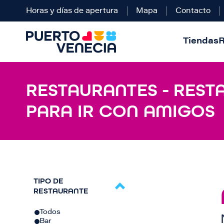
Horas y días de apertura
Mapa
Contacto
Tiendas
R
RESTAURANTES - RESTA
PARA IR CON AMIGOS
TIPO DE
RESTAURANTE
Todos
Bar