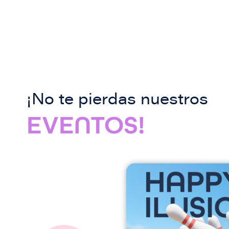
¡No te pierdas nuestros
EVENTOS!
I
m
a
g