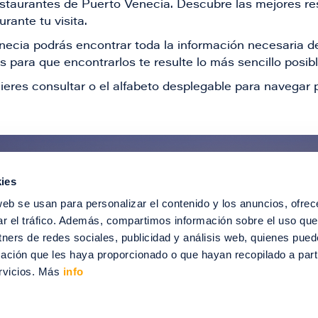
restaurantes de Puerto Venecia. Descubre las mejores re
rante tu visita.
Venecia podrás encontrar toda la información necesaria
 para que encontrarlos te resulte lo más sencillo posib
ieres consultar o el alfabeto desplegable para navegar p
ies
ntérate de todas nuestras novedad
web se usan para personalizar el contenido y los anuncios, ofrec
recibir ofertas especiales, descuentos, ev
ar el tráfico. Además, compartimos información sobre el uso que
tners de redes sociales, publicidad y análisis web, quienes pue
SUSCRÍBETE
ación que les haya proporcionado o que hayan recopilado a parti
rvicios. Más
info