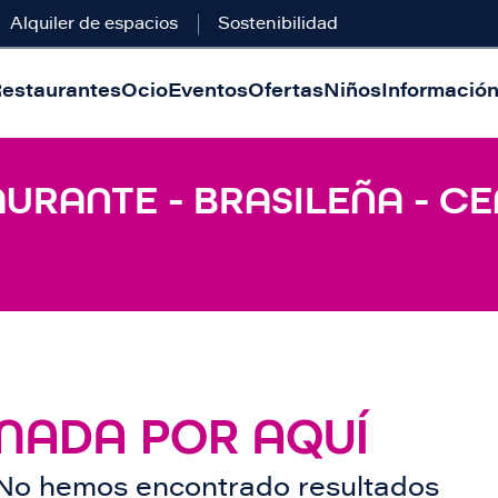
Alquiler de espacios
Sostenibilidad
estaurantes
Ocio
Eventos
Ofertas
Niños
Información 
URANTE - BRASILEÑA - CE
NADA POR AQUÍ
No hemos encontrado resultados