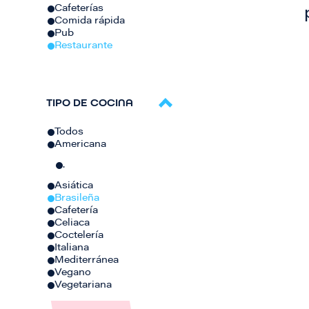
Cafeterías
Comida rápida
Pub
Restaurante
TIPO DE COCINA
Todos
Americana
.
Asiática
Brasileña
Cafetería
Celiaca
Coctelería
Italiana
Mediterránea
Vegano
Vegetariana