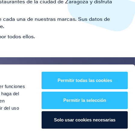
staurantes de la ciudad de Zaragoza y disfruta
 de cada una de nuestras marcas. Sus datos de
le.
or todos ellos.
es!
Permitir todas las cookies
er funciones
entos y mucho más
 haga del
Permitir la selección
den
r del uso
Solo usar cookies necesarias