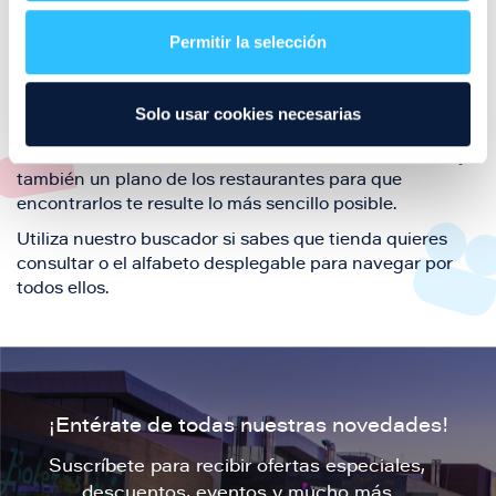
restaurantes de la ciudad de Zaragoza y disfruta
Permitir la selección
también de nuestra oferta de ocio y shopping durante
tu visita.
El este directorio de restaurantes de Puerto Venecia
Solo usar cookies necesarias
podrás encontrar toda la información necesaria de
cada una de nuestras marcas. Sus datos de contacto y
también un plano de los restaurantes para que
encontrarlos te resulte lo más sencillo posible.
Utiliza nuestro buscador si sabes que tienda quieres
consultar o el alfabeto desplegable para navegar por
todos ellos.
¡Entérate de todas nuestras novedades!
Suscríbete para recibir ofertas especiales,
descuentos, eventos y mucho más