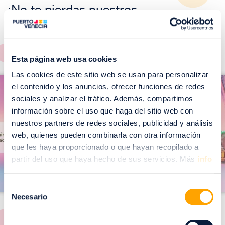
¡No te pierdas nuestros
EVENTOS!
Ver todos >
Esta página web usa cookies
I
Las cookies de este sitio web se usan para personalizar
I
m
el contenido y los anuncios, ofrecer funciones de redes
m
sociales y analizar el tráfico. Además, compartimos
a
a
información sobre el uso que haga del sitio web con
g
g
nuestros partners de redes sociales, publicidad y análisis
web, quienes pueden combinarla con otra información
e
e
que les haya proporcionado o que hayan recopilado a
n
n
partir del uso que haya hecho de sus servicios. Más
info
Selección
Necesario
de
consentimiento